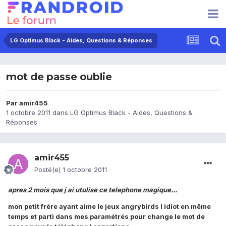
LG Optimus Black - Aides, Questions & Réponses
mot de passe oublie
Par
amir455
1 octobre 2011
dans
LG Optimus Black - Aides, Questions &
Réponses
amir455
Posté(e)
1 octobre 2011
apres 2 mois que j ai utulise ce telephone magique...
mon petit frère ayant aime le jeux angrybirds l idiot en même
temps et parti dans mes paramétrés pour change le mot de