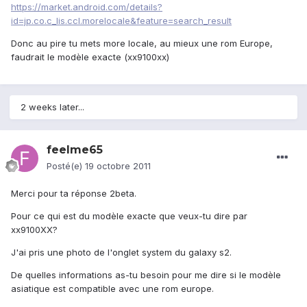
https://market.android.com/details?
id=jp.co.c_lis.ccl.morelocale&feature=search_result
Donc au pire tu mets more locale, au mieux une rom Europe,
faudrait le modèle exacte (xx9100xx)
2 weeks later...
feelme65
Posté(e)
19 octobre 2011
Merci pour ta réponse 2beta.
Pour ce qui est du modèle exacte que veux-tu dire par
xx9100XX?
J'ai pris une photo de l'onglet system du galaxy s2.
De quelles informations as-tu besoin pour me dire si le modèle
asiatique est compatible avec une rom europe.