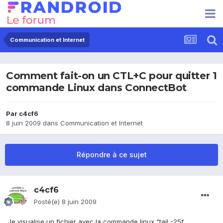
Communication et Internet
Comment fait-on un CTL+C pour quitter 1
commande Linux dans ConnectBot
Par
c4cf6
8 juin 2009
dans
Communication et Internet
Répondre à ce sujet
c4cf6
Posté(e)
8 juin 2009
Je visualise un fichier avec la commande linux "tail -25f