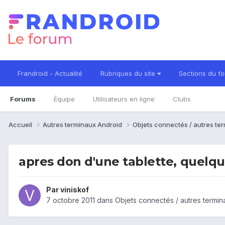
Frandroid - Actualité
Rubriques du site
Sections du f
Forums
Équipe
Utilisateurs en ligne
Clubs
Accueil
Autres terminaux Android
Objets connectés / autres te
apres don d'une tablette, quelque
Par
viniskof
7 octobre 2011
dans
Objets connectés / autres termin