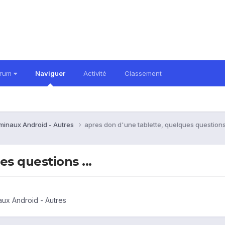
orum
Naviguer
Activité
Classement
rminaux Android - Autres
apres don d'une tablette, quelques questions 
s questions ...
aux Android - Autres