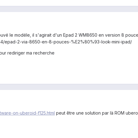
ouvé le modéle, il s'agirait d'un Epad 2 WM8650 en version 8 pouces 
1/04/epad-2-via-8650-en-8-pouces-%E2%80%93-look-mini-ipad/
our rediriger ma recherche
ftware-on-uberoid-f125.html
peut être une solution par là ROM uberoid