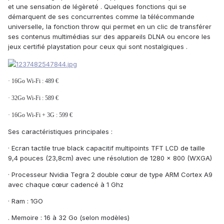
et une sensation de légèreté . Quelques fonctions qui se
démarquent de ses concurrentes comme la télécommande
universelle, la fonction throw qui permet en un clic de transférer
ses contenus multimédias sur des appareils DLNA ou encore les
jeux certifié playstation pour ceux qui sont nostalgiques .
·
16Go Wi-Fi : 489 €
·
32Go Wi-Fi : 589 €
·
16Go Wi-Fi + 3G : 599 €
Ses caractéristiques principales :
· Ecran tactile true black capacitif multipoints TFT LCD de taille
9,4 pouces (23,8cm) avec une résolution de 1280 x 800 (WXGA)
· Processeur Nvidia Tegra 2 double cœur de type ARM Cortex A9
avec chaque cœur cadencé à 1 Ghz
· Ram : 1GO
. Memoire : 16 à 32 Go (selon modèles)