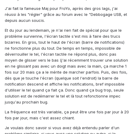
J'ai fait la fameuse Maj pour FroYo, après des gros lags, j'ai
réussi à les "régler" grâce au forum avec le "Debbogage USB, et
depuis aucun soucis.
Et du jour au lendemain, je n'ai rien fait de spécial pour que le
problème survienne, l'écran tactile s'est mis à faire des trucs
bizarres. En gros, tout le haut de l'écran (barre de notifications)
ne fonctionne plus du tout. De temps en temps, impossible de
déverrouiller le tel, l'écran tactile ne répond plus, donc pas
moyen de glisser vers le bas (j'ai récemment trouver une solution
en ne glissant pas avec un doigt mais avec la main, ça marche 1
fois sur 20 mais ça a le mérite de marcher parfois. Puis, des fois,
dès que je touche l'écran (quelque soit l'endroit) la barre de
notification descend et affiche les notifications, bref impossible
d'utiliser le tel quand ça fait ça. Donc quand ça bug trop, seule
solution est de redémarrer le tel et là tout refonctionne impec
jusqu'au prochain bug.
La fréquence est très variable, ça peut être une fois par jour à 20
fois par jour, mais c'est assez chiant.
Je voulais donc savoir si vous avez déjà entendu parler d'un
problème similaire, si vous avez une solution ou autre, si le