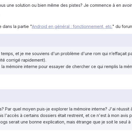
us une solution ou bien même des pistes? Je commence à en avoir r
!
dans la partie "
Android en général : fonctionnement, etc.
" du forum
e temps, et je me souviens d'un problème d'une rom qui n’effaçait p
été corrigé rapidement).
ns la mémoire interne pour essayer de chercher ce qui remplis la mé
gs? Par quel moyen puis-je explorer la mémoire interne? J'ai réussit 
s l'accès à certains dossiers était restreint, et ce n'est à mon avis 
s serait une bonne explication, mais étrange que je soit le seul à a