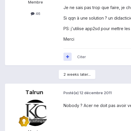
Membre
Je ne sais pas trop que faire, je 
46
Si qqn à une solution ? un didacticiel
PS: j'utilise app2sd pour mettre le
Merci
Citer
2 weeks later...
Talrun
Posté(e)
12 décembre 2011
Nobody ? Acer ne doit pas avoir ven