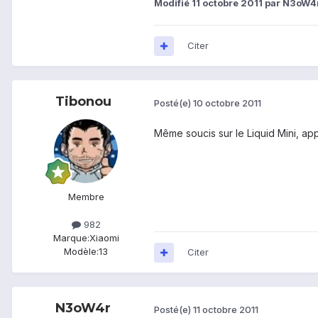
Modifié
11 octobre 2011
par N3oW4
Citer
Tibonou
Posté(e)
10 octobre 2011
Même soucis sur le Liquid Mini, ap
Membre
982
Marque:
Xiaomi
Modèle:
13
Citer
N3oW4r
Posté(e)
11 octobre 2011