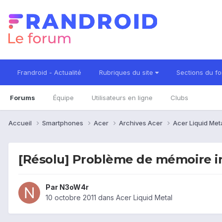
Frandroid - Actualité
Rubriques du site
Sections du f
Forums
Équipe
Utilisateurs en ligne
Clubs
Accueil
Smartphones
Acer
Archives Acer
Acer Liquid Met
[Résolu] Problème de mémoire int
Par
N3oW4r
10 octobre 2011
dans
Acer Liquid Metal