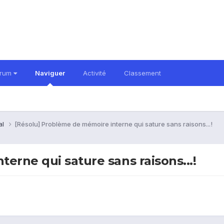
orum
Naviguer
Activité
Classement
al
[Résolu] Problème de mémoire interne qui sature sans raisons...!
erne qui sature sans raisons...!