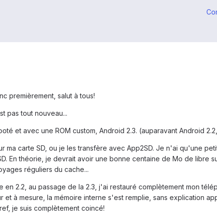
Co
c premièrement, salut à tous!
t pas tout nouveau...
ooté et avec une ROM custom, Android 2.3. (auparavant Android 2.
sur ma carte SD, ou je les transfère avec App2SD. Je n'ai qu'une peti
D. En théorie, je devrait avoir une bonne centaine de Mo de libre su
oyages réguliers du cache...
e en 2.2, au passage de la 2.3, j'ai restauré complètement mon tél
 et à mesure, la mémoire interne s'est remplie, sans explication app
ref, je suis complètement coincé!