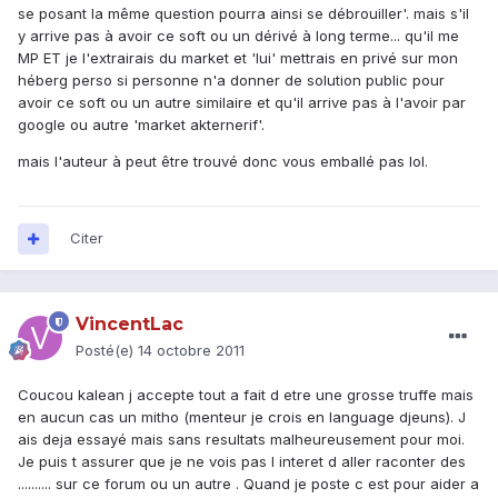
se posant la même question pourra ainsi se débrouiller'. mais s'il
y arrive pas à avoir ce soft ou un dérivé à long terme... qu'il me
MP ET je l'extrairais du market et 'lui' mettrais en privé sur mon
héberg perso si personne n'a donner de solution public pour
avoir ce soft ou un autre similaire et qu'il arrive pas à l'avoir par
google ou autre 'market akternerif'.
mais l'auteur à peut être trouvé donc vous emballé pas lol.
Citer
VincentLac
Posté(e)
14 octobre 2011
Coucou kalean j accepte tout a fait d etre une grosse truffe mais
en aucun cas un mitho (menteur je crois en language djeuns). J
ais deja essayé mais sans resultats malheureusement pour moi.
Je puis t assurer que je ne vois pas l interet d aller raconter des
.......... sur ce forum ou un autre . Quand je poste c est pour aider a