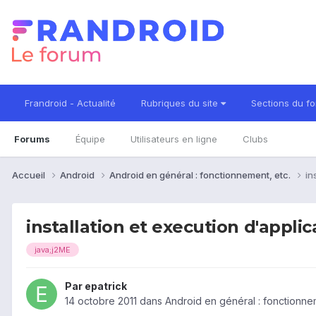
Frandroid - Actualité
Rubriques du site
Sections du f
Forums
Équipe
Utilisateurs en ligne
Clubs
Accueil
Android
Android en général : fonctionnement, etc.
in
installation et execution d'appli
java;j2ME
Par
epatrick
14 octobre 2011
dans
Android en général : fonctionnem