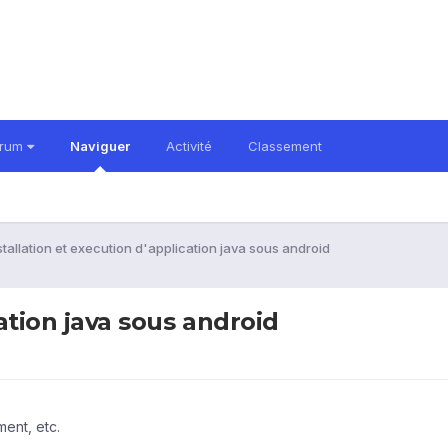
orum
Naviguer
Activité
Classement
stallation et execution d'application java sous android
cation java sous android
ent, etc.