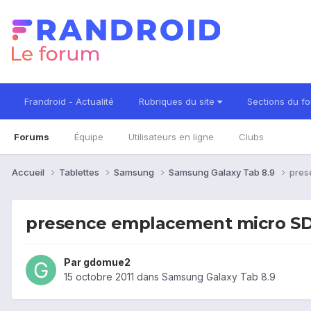
Frandroid - Actualité
Rubriques du site
Sections du f
Forums
Équipe
Utilisateurs en ligne
Clubs
Accueil
Tablettes
Samsung
Samsung Galaxy Tab 8.9
pres
presence emplacement micro S
Par
gdomue2
15 octobre 2011
dans
Samsung Galaxy Tab 8.9