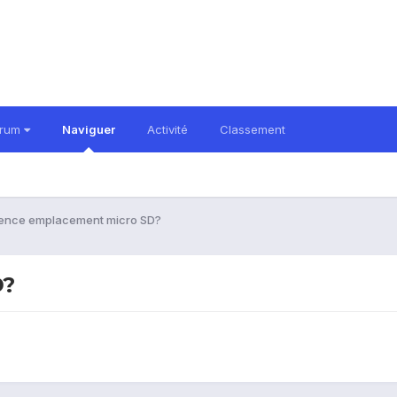
orum
Naviguer
Activité
Classement
ence emplacement micro SD?
D?