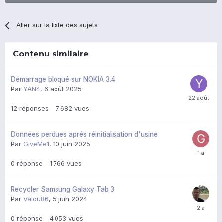
Aller sur la liste des sujets
Contenu similaire
Démarrage bloqué sur NOKIA 3.4
Par
YAN4
,
6 août 2025
12
réponses
7 682
vues
Données perdues aprés réinitialisation d'usine
Par
GiveMe1
,
10 juin 2025
0
réponse
1 766
vues
Recycler Samsung Galaxy Tab 3
Par
Valou86
,
5 juin 2024
0
réponse
4 053
vues