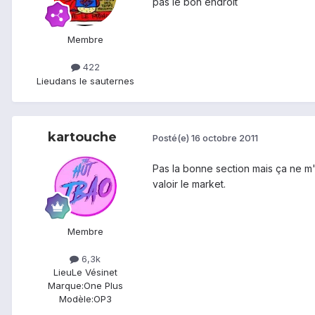
pas le bon endroit
Membre
422
Lieu
dans le sauternes
kartouche
Posté(e)
16 octobre 2011
Pas la bonne section mais ça ne m'
valoir le market.
Membre
6,3k
Lieu
Le Vésinet
Marque:
One Plus
Modèle:
OP3