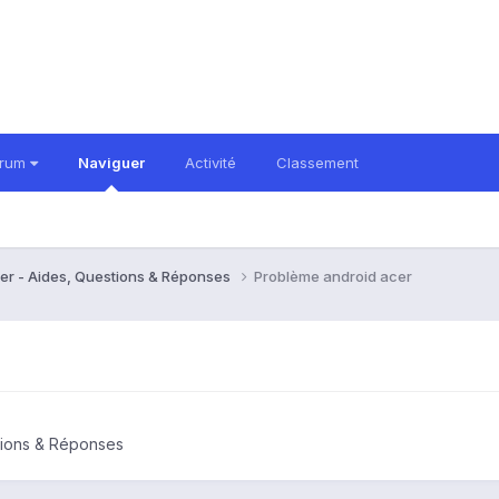
orum
Naviguer
Activité
Classement
er - Aides, Questions & Réponses
Problème android acer
tions & Réponses