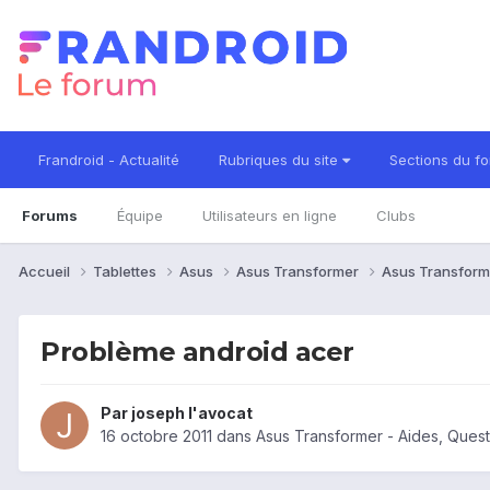
Frandroid - Actualité
Rubriques du site
Sections du f
Forums
Équipe
Utilisateurs en ligne
Clubs
Accueil
Tablettes
Asus
Asus Transformer
Asus Transform
Problème android acer
Par
joseph l'avocat
16 octobre 2011
dans
Asus Transformer - Aides, Ques