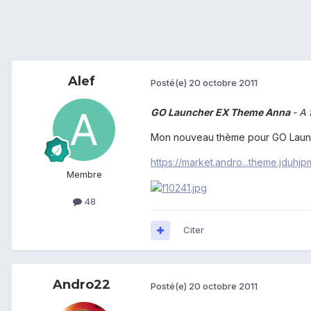
Alef
Posté(e)
20 octobre 2011
GO Launcher EX Theme Anna
- A
Mon nouveau thème pour GO Launc
https://market.andro...theme.jduhj
Membre
48
Citer
Andro22
Posté(e)
20 octobre 2011