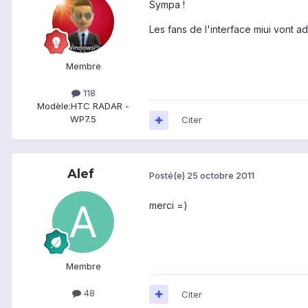
Sympa !
Les fans de l'interface miui vont ad
Membre
118
Modèle:
HTC RADAR -
WP7.5
Citer
Alef
Posté(e)
25 octobre 2011
merci =)
Membre
48
Citer