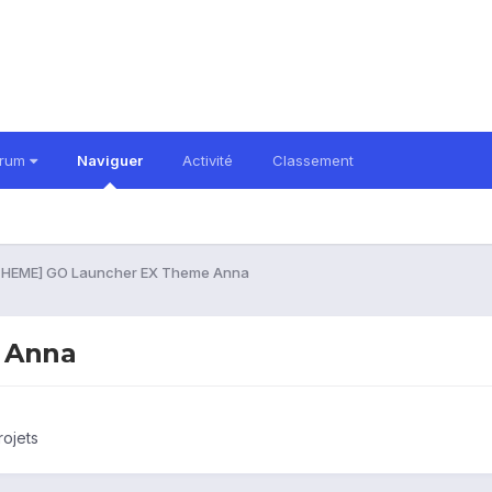
orum
Naviguer
Activité
Classement
THEME] GO Launcher EX Theme Anna
 Anna
rojets