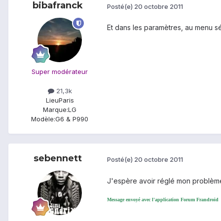
bibafranck
Posté(e)
20 octobre 2011
Et dans les paramètres, au menu sé
Super modérateur
21,3k
Lieu
Paris
Marque:
LG
Modèle:
G6 & P990
sebennett
Posté(e)
20 octobre 2011
J'espère avoir réglé mon problème 
Message envoyé avec l'application Forum Frandroid