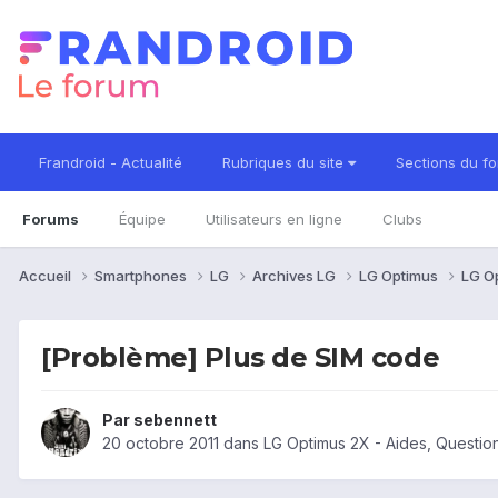
Frandroid - Actualité
Rubriques du site
Sections du f
Forums
Équipe
Utilisateurs en ligne
Clubs
Accueil
Smartphones
LG
Archives LG
LG Optimus
LG O
[Problème] Plus de SIM code
Par
sebennett
20 octobre 2011
dans
LG Optimus 2X - Aides, Questi