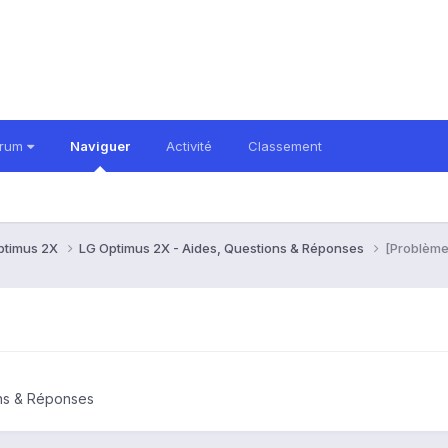
orum
Naviguer
Activité
Classement
ptimus 2X
LG Optimus 2X - Aides, Questions & Réponses
[Problème
ons & Réponses