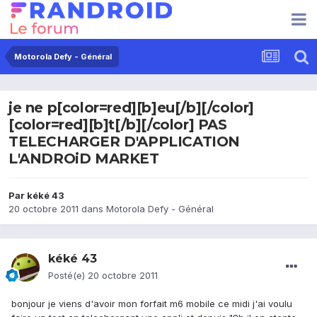
Motorola Defy - Général
je ne p[color=red][b]eu[/b][/color]
[color=red][b]t[/b][/color] PAS
TELECHARGER D'APPLICATION
L'ANDROiD MARKET
Par
kéké 43
20 octobre 2011
dans
Motorola Defy - Général
kéké 43
Posté(e)
20 octobre 2011
bonjour je viens d'avoir mon forfait m6 mobile ce midi j'ai voulu