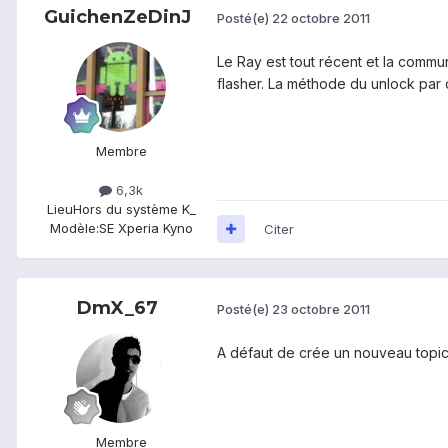
GuichenZeDinJ
Posté(e)
22 octobre 2011
Le Ray est tout récent et la commun
flasher. La méthode du unlock par c
Membre
6,3k
Lieu
Hors du système K_
Modèle:
SE Xperia Kyno
Citer
DmX_67
Posté(e)
23 octobre 2011
A défaut de crée un nouveau topic 
Membre