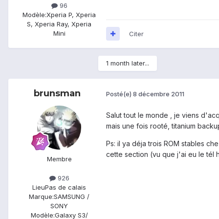
96
Modèle:
Xperia P, Xperia
S, Xperia Ray, Xperia
Mini
Citer
1 month later...
brunsman
Posté(e)
8 décembre 2011
Salut tout le monde , je viens d'acq
mais une fois rooté, titanium backu
Ps: il ya déja trois ROM stables ch
cette section (vu que j'ai eu le tél
Membre
926
Lieu
Pas de calais
Marque:
SAMSUNG /
SONY
Modèle:
Galaxy S3/