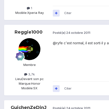
1
Modèle:
Xperia Ray
Citer
Reggie1000
Posté(e)
24 octobre 2011
@ryfe c'est normal, il est sorti il y
Membre
3,7k
Lieu
Devant son pc
Marque:
Honor
Modèle:
5X
Citer
GuichenZeDinJ
Posté(e)
24 octobre 2011