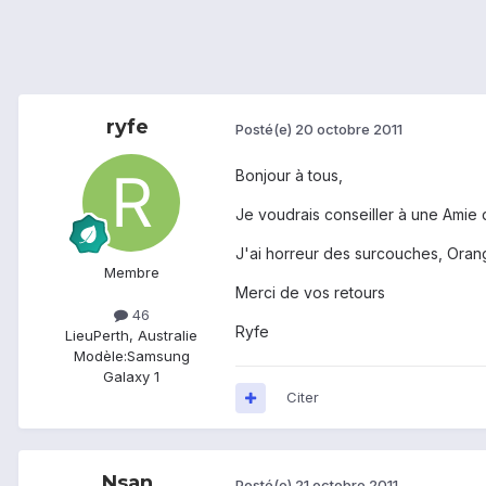
ryfe
Posté(e)
20 octobre 2011
Bonjour à tous,
Je voudrais conseiller à une Amie
J'ai horreur des surcouches, Orang
Membre
Merci de vos retours
46
Ryfe
Lieu
Perth, Australie
Modèle:
Samsung
Galaxy 1
Citer
Nsan
Posté(e)
21 octobre 2011