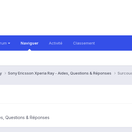
orum
Naviguer
Activité
Classement
ay
Sony Ericsson Xperia Ray - Aides, Questions & Réponses
Surcouc
es, Questions & Réponses