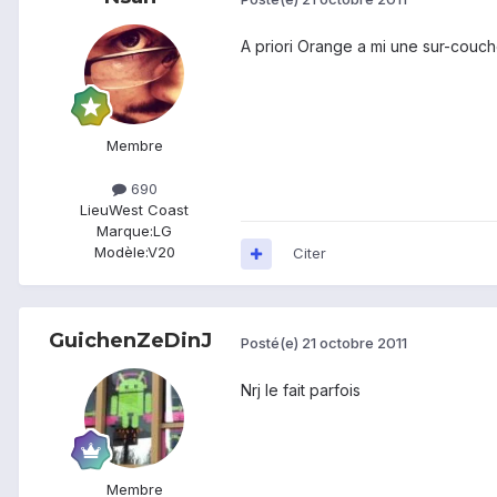
A priori Orange a mi une sur-couc
Membre
690
Lieu
West Coast
Marque:
LG
Modèle:
V20
Citer
GuichenZeDinJ
Posté(e)
21 octobre 2011
Nrj le fait parfois
Membre