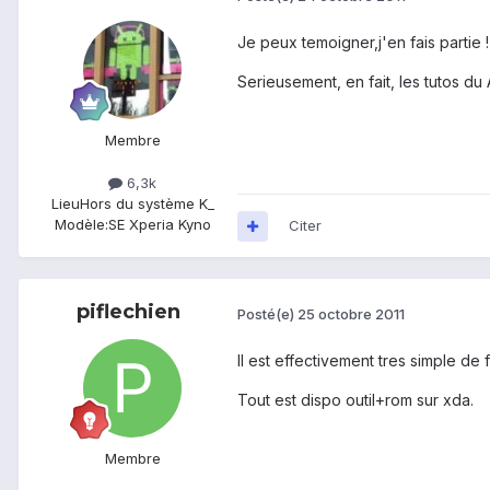
Je peux temoigner,j'en fais partie !
Serieusement, en fait, les tutos du
Membre
6,3k
Lieu
Hors du système K_
Modèle:
SE Xperia Kyno
Citer
piflechien
Posté(e)
25 octobre 2011
Il est effectivement tres simple d
Tout est dispo outil+rom sur xda.
Membre