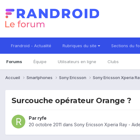
Frandroid - Actualité
Rubriques du site
Sections du f
Forums
Équipe
Utilisateurs en ligne
Clubs
Accueil
Smartphones
Sony Ericsson
Sony Ericsson Xperia R
Surcouche opérateur Orange ?
Par
ryfe
20 octobre 2011
dans
Sony Ericsson Xperia Ray - Aid