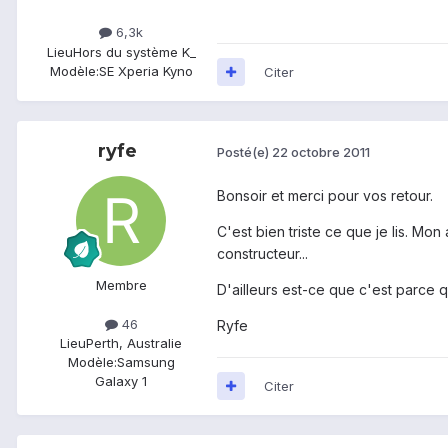
6,3k
Lieu
Hors du système K_
Modèle:
SE Xperia Kyno
Citer
ryfe
Posté(e)
22 octobre 2011
Bonsoir et merci pour vos retour.
C'est bien triste ce que je lis. M
constructeur...
Membre
D'ailleurs est-ce que c'est parce
46
Ryfe
Lieu
Perth, Australie
Modèle:
Samsung
Galaxy 1
Citer