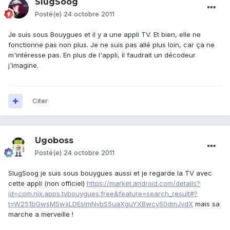
SlugSoog
Posté(e)
24 octobre 2011
Je suis sous Bouygues et il y a une appli TV. Et bien, elle ne
fonctionne pas non plus. Je ne suis pas allé plus loin, car ça ne
m'intéresse pas. En plus de l'appli, il faudrait un décodeur
j'imagine.
Citer
Ugoboss
Posté(e)
24 octobre 2011
SlugSoog je suis sous bouygues aussi et je regarde la TV avec
cette appli (non officiel)
https://market.android.com/details?
id=com.nix.apps.tvbouygues.free&feature=search_result#?
t=W251bGwsMSwxLDEsImNvbS5uaXguYXBwcy50dmJvdX
mais sa
marche a merveille !