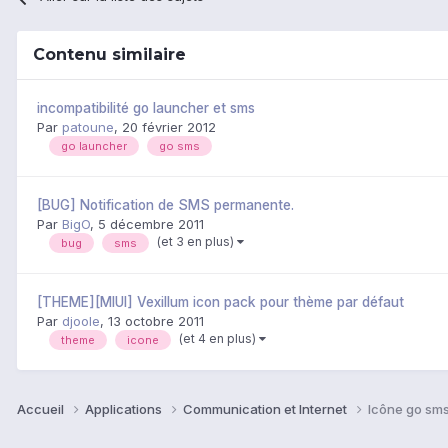
Contenu similaire
incompatibilité go launcher et sms
Par
patoune
,
20 février 2012
go launcher
go sms
[BUG] Notification de SMS permanente.
Par
BigO
,
5 décembre 2011
(et 3 en plus)
bug
sms
[THEME][MIUI] Vexillum icon pack pour thème par défaut
Par
djoole
,
13 octobre 2011
(et 4 en plus)
theme
icone
Accueil
Applications
Communication et Internet
Icône go sms