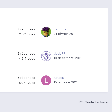
3
réponses
patoune
21 février 2012
2 501
vues
2
réponses
tibob77
10 décembre 2011
4 917
vues
5
réponses
lunatik
15 octobre 2011
5 971
vues
Toute l’activité