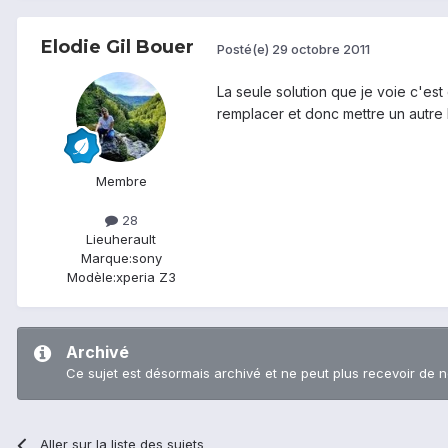
Elodie Gil Bouer
Posté(e)
29 octobre 2011
La seule solution que je voie c'est
remplacer et donc mettre un autre
Membre
28
Lieu
herault
Marque:
sony
Modèle:
xperia Z3
Archivé
Ce sujet est désormais archivé et ne peut plus recevoir de 
Aller sur la liste des sujets