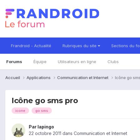
Frandroid - Actualité
Rubriques du site
Sections du f
Forums
Équipe
Utilisateurs en ligne
Clubs
Accueil
Applications
Communication et Internet
Icône go sms
Icône go sms pro
icone
go sms
Par
lapingo
22 octobre 2011
dans
Communication et Internet