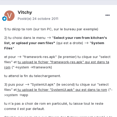
Vitchy
Posté(e)
24 octobre 2011
1) tu dézip ta rom (sur ton PC, sur le bureau par exemple)
2) tu choisi dans le menu --> "
Select your rom from kitchen's
list, or upload your own files"
(qui est a droite) --> "
System
Files
"
et pour --> "framework-res.apk" (le premier) tu clique sur "select
files" et
tu upload le fichier "framework-res.apk" qui est dans ta
rom
("->system ->framework)
tu attend la fin du telechargement.
3) puis pour --> "SystemUI.apk" (le second) tu clique sur "select
files" et
tu upload le fichier "SystemUI.apk" qui est dans ta rom
("-
>system ->app
tu n'a pas a choir de rom en particulié, tu laisse tout le reste
comme il est par default.