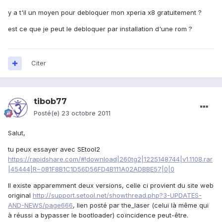
y a t'il un moyen pour debloquer mon xperia x8 gratuitement ?
est ce que je peut le debloquer par installation d'une rom ?
Citer
tibob77
Posté(e)
23 octobre 2011
Salut,
tu peux essayer avec SEtool2
https://rapidshare.com/#!download|260tg2|1225148744|v1.1108.rar
|45444|R~081F8B1C1D56D56FD4B111A02ADBBE57|0|0
Il existe apparemment deux versions, celle ci provient du site web
original
http://support.setool.net/showthread.php?3-UPDATES-
AND-NEWS/page666
, lien posté par the_laser (celui là même qui
à réussi a bypasser le bootloader) coïncidence peut-être.