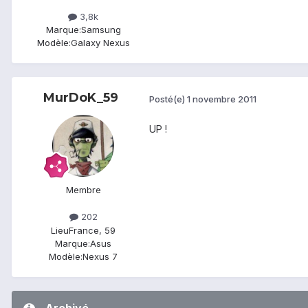
3,8k
Marque:
Samsung
Modèle:
Galaxy Nexus
MurDoK_59
Posté(e)
1 novembre 2011
UP !
Membre
202
Lieu
France, 59
Marque:
Asus
Modèle:
Nexus 7
Archivé