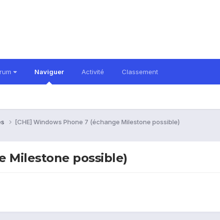
orum
Naviguer
Activité
Classement
es
[CHE] Windows Phone 7 (échange Milestone possible)
 Milestone possible)