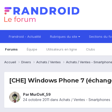
Frandroid - Actualité
Rubriques du site
Sections du f
Forums
Équipe
Utilisateurs en ligne
Clubs
Accueil
Divers
Achats / Ventes
Achats / Ventes - Smartphon
[CHE] Windows Phone 7 (échange
Par
MurDoK_59
24 octobre 2011
dans
Achats / Ventes - Smartphones