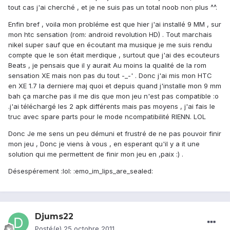
tout cas j'ai cherché , et je ne suis pas un total noob non plus ^^.
Enfin bref , voila mon probléme est que hier j'ai installé 9 MM , sur
mon htc sensation (rom: android revolution HD) . Tout marchais
nikel super sauf que en écoutant ma musique je me suis rendu
compte que le son était merdique , surtout que j'ai des ecouteurs
Beats , je pensais que il y aurait Au moins la qualité de la rom
sensation XE mais non pas du tout -_-' . Donc j'ai mis mon HTC
en XE 1.7 la derniere maj quoi et depuis quand j'installe mon 9 mm
bah ça marche pas il me dis que mon jeu n'est pas compatible :o
.j'ai téléchargé les 2 apk différents mais pas moyens , j'ai fais le
truc avec spare parts pour le mode ncompatibilité RIENN. LOL
Donc Je me sens un peu démuni et frustré de ne pas pouvoir finir
mon jeu , Donc je viens à vous , en esperant qu'il y a it une
solution qui me permettent de finir mon jeu en ,paix :) .
Désespérement :lol: :emo_im_lips_are_sealed:
Djums22
Posté(e)
25 octobre 2011