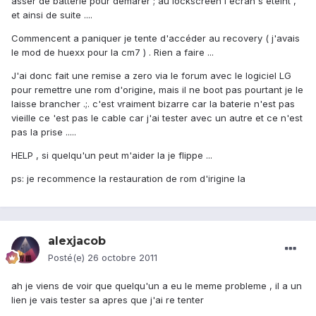
asser de batterie pour demarer ; au lockscreen l'ecran s'éteint ,
et ainsi de suite ....
Commencent a paniquer je tente d'accéder au recovery ( j'avais
le mod de huexx pour la cm7 ) . Rien a faire ...
J'ai donc fait une remise a zero via le forum avec le logiciel LG
pour remettre une rom d'origine, mais il ne boot pas pourtant je le
laisse brancher .;. c'est vraiment bizarre car la baterie n'est pas
vieille ce 'est pas le cable car j'ai tester avec un autre et ce n'est
pas la prise .....
HELP , si quelqu'un peut m'aider la je flippe ...
ps: je recommence la restauration de rom d'irigine la
alexjacob
Posté(e)
26 octobre 2011
ah je viens de voir que quelqu'un a eu le meme probleme , il a un
lien je vais tester sa apres que j'ai re tenter