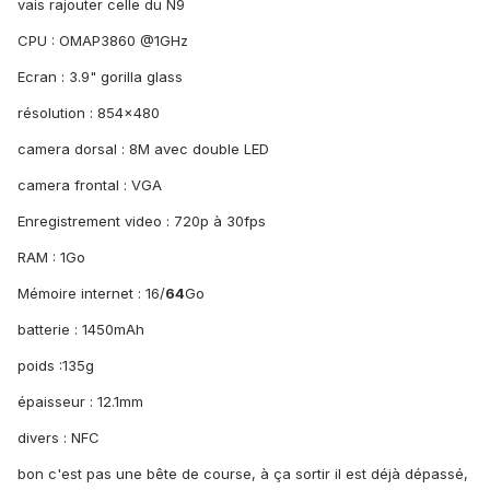
vais rajouter celle du N9
CPU : OMAP3860 @1GHz
Ecran : 3.9" gorilla glass
résolution : 854x480
camera dorsal : 8M avec double LED
camera frontal : VGA
Enregistrement video : 720p à 30fps
RAM : 1Go
Mémoire internet : 16/
64
Go
batterie : 1450mAh
poids :135g
épaisseur : 12.1mm
divers : NFC
bon c'est pas une bête de course, à ça sortir il est déjà dépassé,