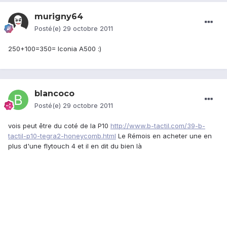
murigny64
Posté(e)
29 octobre 2011
250+100=350= Iconia A500 :)
blancoco
Posté(e)
29 octobre 2011
vois peut être du coté de la P10
http://www.b-tactil.com/39-b-
tactil-p10-tegra2-honeycomb.html
Le Rémois en acheter une en
plus d'une flytouch 4 et il en dit du bien là