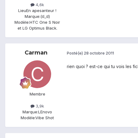
4,6k
Lieu
En apesanteur !
Marque:
(ಠ_ಠ)
Modèle:
HTC One S Noir
et LG Optimus Black.
Carman
Posté(e)
28 octobre 2011
rien quoi ? est-ce qui tu vois les 
Membre
3,9k
Marque:
LEnovo
Modèle:
Vibe Shot