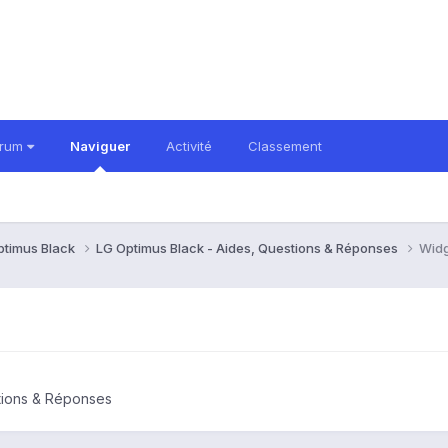
orum
Naviguer
Activité
Classement
ptimus Black
LG Optimus Black - Aides, Questions & Réponses
Widg
tions & Réponses