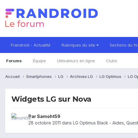
Frandroid - Actualité
Rubriques du site
Sections du f
Forums
Équipe
Utilisateurs en ligne
Clubs
Accueil
Smartphones
LG
Archives LG
LG Optimus
LG O
Widgets LG sur Nova
Par
Samoht59
28 octobre 2011
dans
LG Optimus Black - Aides, Ques