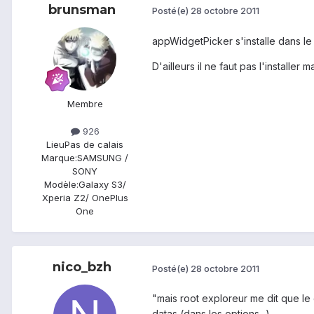
brunsman
Posté(e)
28 octobre 2011
appWidgetPicker s'installe dans le
D'ailleurs il ne faut pas l'installer m
Membre
926
Lieu
Pas de calais
Marque:
SAMSUNG /
SONY
Modèle:
Galaxy S3/
Xperia Z2/ OnePlus
One
nico_bzh
Posté(e)
28 octobre 2011
"mais root exploreur me dit que le
datas (dans les options...)