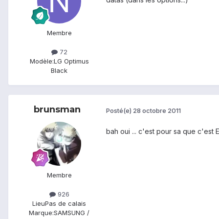
Membre
72
Modèle:
LG Optimus
Black
brunsman
Posté(e)
28 octobre 2011
bah oui ... c'est pour sa que c'est E
Membre
926
Lieu
Pas de calais
Marque:
SAMSUNG /