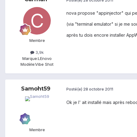
nova propose "appinjector" qui per
(via "terminal emulator" si je me so
après tu dois encore installer Ap
Membre
3,9k
Marque:
LEnovo
Modèle:
Vibe Shot
Samoht59
Posté(e)
28 octobre 2011
Ok je l' ait installé mais après reboo
Membre