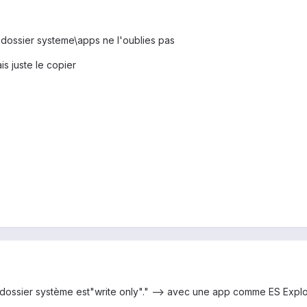
 dossier systeme\apps ne l'oublies pas
ais juste le copier
 dossier système est"write only"." --> avec une app comme ES Explora