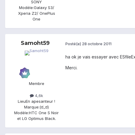
SONY
Modèle:
Galaxy S3/
Xperia Z2/ OnePlus
One
Samoht59
Posté(e)
28 octobre 2011
ha ok je vais essayer avec ESfileEx
Merci.
Membre
4,6k
Lieu
En apesanteur !
Marque:
(ಠ_ಠ)
Modèle:
HTC One S Noir
et LG Optimus Black.