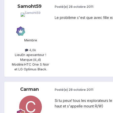
Samoht59
Posté(e)
28 octobre 2011
Le problème c'est que avec fille ex
Membre
4,6k
Lieu
En apesanteur !
Marque:
(ಠ_ಠ)
Modèle:
HTC One S Noir
et LG Optimus Black.
Carman
Posté(e)
28 octobre 2011
Si tu peux! tous les explorateurs le
haut et s'appelle mount R/W)