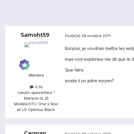
Samoht59
Posté(e)
28 octobre 2011
Bonjour, je voudrais mettre les wid
mais root exploreur me dit que le d
Que faire.
Membre
existe il un autre moyen?
4,6k
Lieu
En apesanteur !
Marque:
(ಠ_ಠ)
Modèle:
HTC One S Noir
et LG Optimus Black.
Carman
Posté(e)
28 octobre 2011