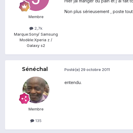
Hier jai manger du pain et j'ai fait
Non plus sérieusement , poste tou
Membre
2,7k
Marque:
Sony/ Samsung
Modèle:
Xperia z /
Galaxy s2
Sénéchal
Posté(e)
29 octobre 2011
entendu.
Membre
135