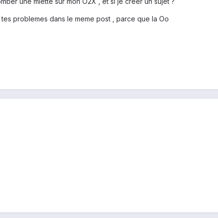
 tomber une miette sur mon O2X , et si je creer un sujet ?
t tes problemes dans le meme post , parce que la Oo