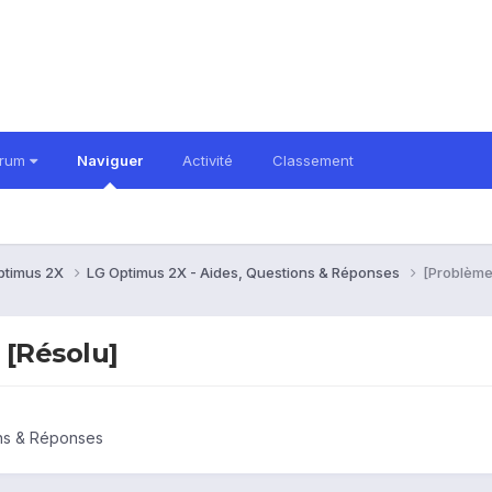
orum
Naviguer
Activité
Classement
ptimus 2X
LG Optimus 2X - Aides, Questions & Réponses
[Problème
 [Résolu]
ons & Réponses