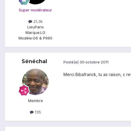
Super modérateur
21,3k
Lieu
Paris
Marque:
LG
Modèle:
G6 & P990
Sénéchal
Posté(e)
30 octobre 2011
Merci Bibafranck, tu as raison, c re
Membre
135