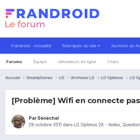
Frandroid - Actualité
Rubriques du site
Sections du f
Forums
Équipe
Utilisateurs en ligne
Clubs
Accueil
Smartphones
LG
Archives LG
LG Optimus
LG O
[Problème] Wifi en connecte pas
Par
Sénéchal
29 octobre 2011
dans
LG Optimus 2X - Aides, Questi