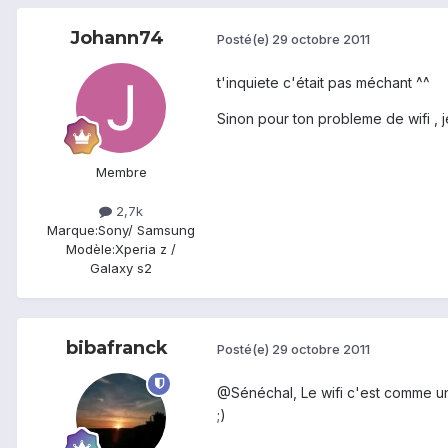
Johann74
Posté(e)
29 octobre 2011
t'inquiete c'était pas méchant ^^
Sinon pour ton probleme de wifi , je
Membre
2,7k
Marque:
Sony/ Samsung
Modèle:
Xperia z /
Galaxy s2
bibafranck
Posté(e)
29 octobre 2011
@Sénéchal, Le wifi c'est comme une n
;)