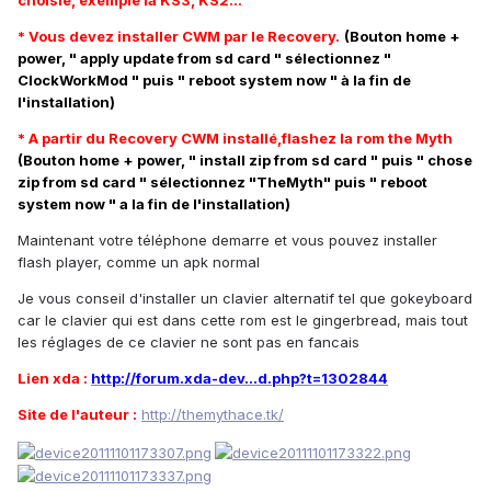
choisie, exemple la KS3, KS2...
* Vous devez installer CWM par le Recovery.
(Bouton home +
power, " apply update from sd card " sélectionnez "
ClockWorkMod " puis " reboot system now " à la fin de
l'installation)
* A partir du Recovery CWM installé,flashez la rom the Myth
(Bouton home + power, " install zip from sd card " puis " chose
zip from sd card " sélectionnez "TheMyth" puis " reboot
system now " a la fin de l'installation)
Maintenant votre téléphone demarre et vous pouvez installer
flash player, comme un apk normal
Je vous conseil d'installer un clavier alternatif tel que gokeyboard
car le clavier qui est dans cette rom est le gingerbread, mais tout
les réglages de ce clavier ne sont pas en fancais
Lien xda :
http://forum.xda-dev...d.php?t=1302844
Site de l'auteur :
http://themythace.tk/