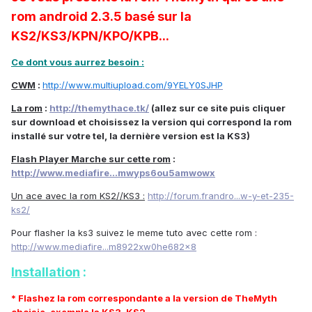
rom android 2.3.5 basé sur la
KS2/KS3/KPN/KPO/KPB...
Ce dont vous aurrez besoin :
CWM
:
http://www.multiupload.com/9YELY0SJHP
La rom
:
http://themythace.tk/
(allez sur ce site puis cliquer
sur download et choisissez la version qui correspond la rom
installé sur votre tel, la dernière version est la KS3)
Flash Player Marche sur cette rom
:
http://www.mediafire...mwyps6ou5amwowx
Un ace avec la rom KS2//KS3 :
http://forum.frandro...w-y-et-235-
ks2/
Pour flasher la ks3 suivez le meme tuto avec cette rom :
http://www.mediafire...m8922xw0he682x8
Installation
:
* Flashez la rom correspondante a la version de TheMyth