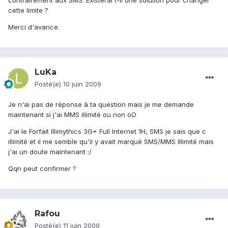
contrairement aux SMS. Existerai t-il une solution pour changer
cette limite ?
Merci d'avance.
LuKa
Posté(e)
10 juin 2009
Je n'ai pas de réponse à ta question mais je me demande
maintenant si j'ai MMS illimité ou non oO
J'ai le Forfait Illimythics 3G+ Full Internet 1H, SMS je sais que c
illimité et il me semble qu'il y avait marqué SMS/MMS Illimité mais
j'ai un doute maintenant :/
Qqn peut confirmer ?
Rafou
Posté(e)
11 juin 2009