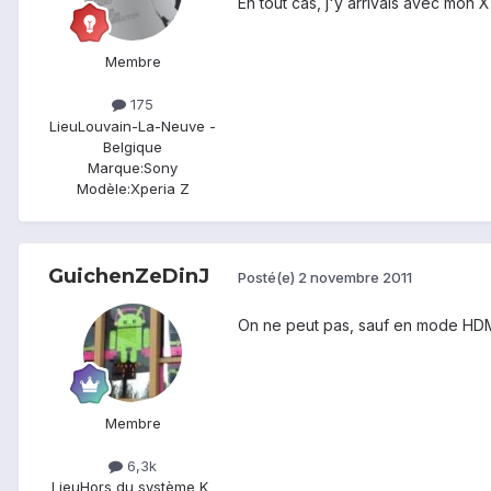
En tout cas, j'y arrivais avec mon 
Membre
175
Lieu
Louvain-La-Neuve -
Belgique
Marque:
Sony
Modèle:
Xperia Z
GuichenZeDinJ
Posté(e)
2 novembre 2011
On ne peut pas, sauf en mode HDM
Membre
6,3k
Lieu
Hors du système K_