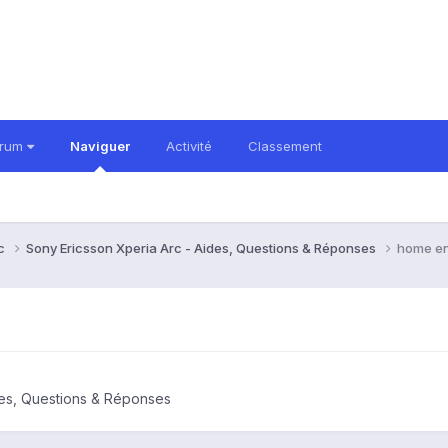
orum
Naviguer
Activité
Classement
rc
Sony Ericsson Xperia Arc - Aides, Questions & Réponses
home en
des, Questions & Réponses