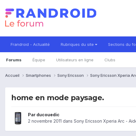
Frandroid - Actualité
Rubriques du site
Sections du f
Forums
Équipe
Utilisateurs en ligne
Clubs
Accueil
Smartphones
Sony Ericsson
Sony Ericsson Xperia A
home en mode paysage.
Par
ducouedic
2 novembre 2011
dans
Sony Ericsson Xperia Arc - Ai