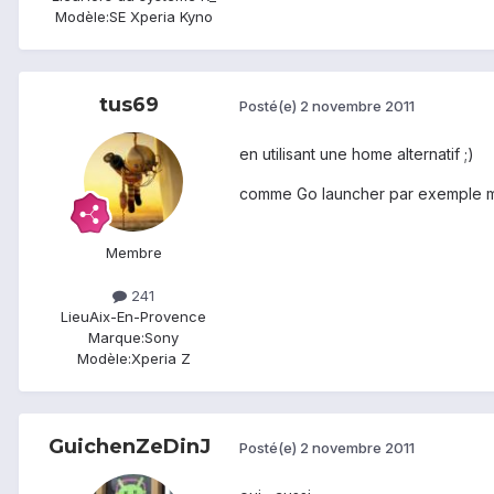
Modèle:
SE Xperia Kyno
tus69
Posté(e)
2 novembre 2011
en utilisant une home alternatif ;)
comme Go launcher par exemple mais
Membre
241
Lieu
Aix-En-Provence
Marque:
Sony
Modèle:
Xperia Z
GuichenZeDinJ
Posté(e)
2 novembre 2011