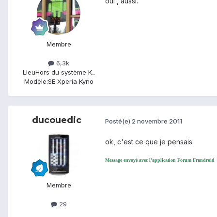
oui , aussi.
Membre
6,3k
Lieu
Hors du système K_
Modèle:
SE Xperia Kyno
ducouedic
Posté(e)
2 novembre 2011
ok, c'est ce que je pensais.
Message envoyé avec l'application Forum Frandroid
Membre
29