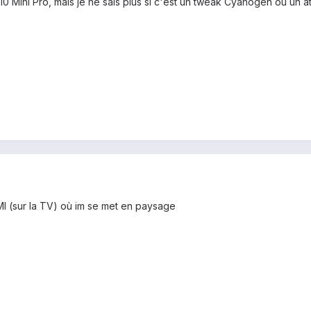
X10 Mini Pro, mais je ne sais plus si c'est un tweak Cyanogen ou un at
I (sur la TV) où im se met en paysage