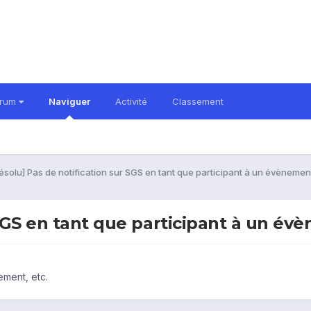
orum
Naviguer
Activité
Classement
ésolu] Pas de notification sur SGS en tant que participant à un évènemen
 SGS en tant que participant à un év
ement, etc.