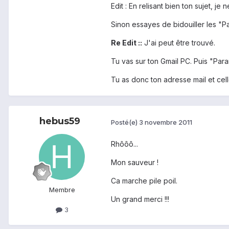
Edit : En relisant bien ton sujet, j
Sinon essayes de bidouiller les "P
Re Edit ::
J'ai peut être trouvé.
Tu vas sur ton Gmail PC. Puis "Pa
Tu as donc ton adresse mail et cell
hebus59
Posté(e)
3 novembre 2011
Rhôôô...
Mon sauveur !
Ca marche pile poil.
Membre
Un grand merci !!!
3