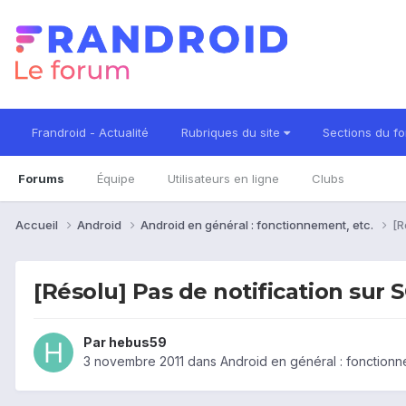
Frandroid - Actualité
Rubriques du site
Sections du f
Forums
Équipe
Utilisateurs en ligne
Clubs
Accueil
Android
Android en général : fonctionnement, etc.
[R
[Résolu] Pas de notification sur
Par
hebus59
3 novembre 2011
dans
Android en général : fonctionn