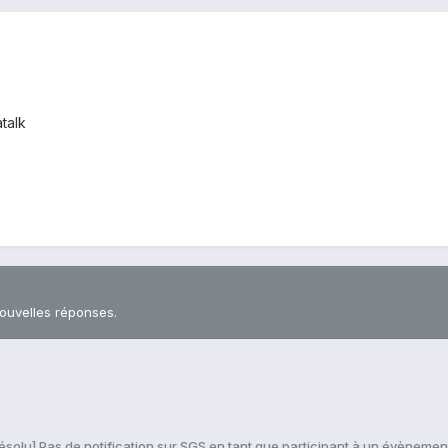
talk
nouvelles réponses.
ésolu] Pas de notification sur SGS en tant que participant à un évènemen