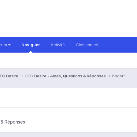
orum
Naviguer
Activité
Classement
TC Desire
HTC Desire - Aides, Questions & Réponses
hboot?
s & Réponses