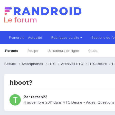
Frandroid - Actualité
Rubriques du site
Sections du f
Forums
Équipe
Utilisateurs en ligne
Clubs
Accueil
Smartphones
HTC
Archives HTC
HTC Desire
H
hboot?
Par
tarzan23
4 novembre 2011
dans
HTC Desire - Aides, Question