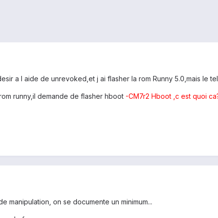
esir a l aide de unrevoked,et j ai flasher la rom Runny 5.0,mais le t
la rom runny,il demande de flasher hboot
-CM7r2 Hboot ,c est quoi ca
de manipulation, on se documente un minimum...