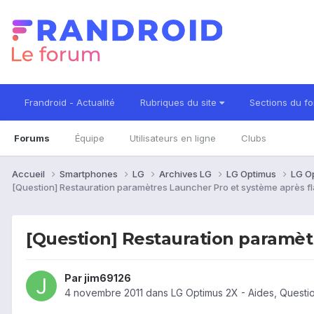
Frandroid - Actualité
Rubriques du site
Sections du f
Forums
Équipe
Utilisateurs en ligne
Clubs
Accueil
Smartphones
LG
Archives LG
LG Optimus
LG O
[Question] Restauration paramètres Launcher Pro et système après f
[Question] Restauration paramèt
Par
jim69126
4 novembre 2011
dans
LG Optimus 2X - Aides, Quest