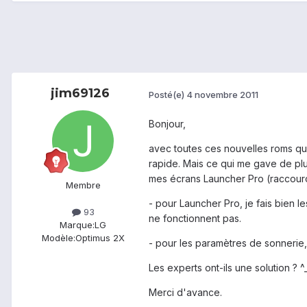
jim69126
Posté(e)
4 novembre 2011
Bonjour,
avec toutes ces nouvelles roms qui 
rapide. Mais ce qui me gave de plus
mes écrans Launcher Pro (raccourcis,
Membre
- pour Launcher Pro, je fais bien l
93
ne fonctionnent pas.
Marque:
LG
Modèle:
Optimus 2X
- pour les paramètres de sonnerie, cl
Les experts ont-ils une solution ? ^
Merci d'avance.