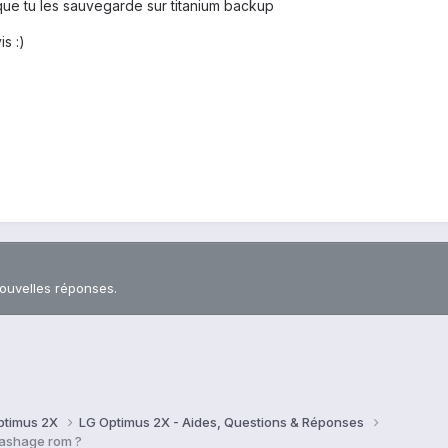
 que tu les sauvegarde sur titanium backup
s :)
nouvelles réponses.
ptimus 2X
LG Optimus 2X - Aides, Questions & Réponses
lashage rom ?