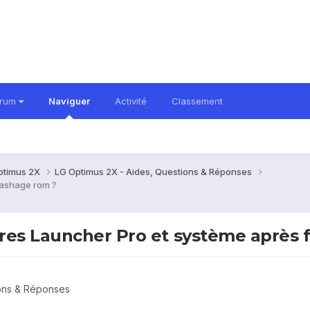
orum
Naviguer
Activité
Classement
ptimus 2X
LG Optimus 2X - Aides, Questions & Réponses
lashage rom ?
res Launcher Pro et système après 
ions & Réponses