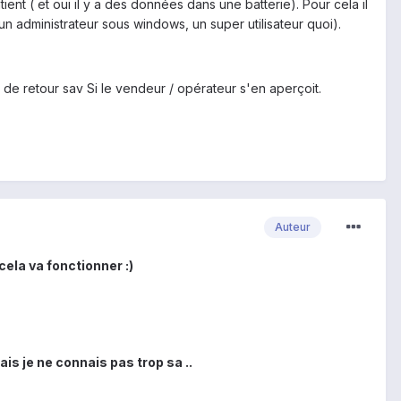
ient ( et oui il y a des données dans une batterie). Pour cela il
 un administrateur sous windows, un super utilisateur quoi).
as de retour sav Si le vendeur / opérateur s'en aperçoit.
Auteur
ela va fonctionner :)
ais je ne connais pas trop sa ..