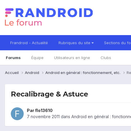
Frandroid - Actualité
Rubriques du site
Sections du f
Forums
Équipe
Utilisateurs en ligne
Clubs
Accueil
Android
Android en général : fonctionnement, etc.
Re
Recalibrage & Astuce
Par
flo13610
7 novembre 2011
dans
Android en général : fonctionn