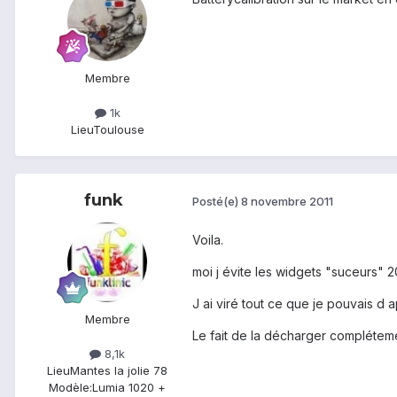
Membre
1k
Lieu
Toulouse
funk
Posté(e)
8 novembre 2011
Voila.
moi j évite les widgets "suceurs" 
J ai viré tout ce que je pouvais d
Membre
Le fait de la décharger complétem
8,1k
Lieu
Mantes la jolie 78
Modèle:
Lumia 1020 +