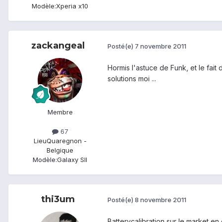
Modèle:
Xperia x10
zackangeal
Posté(e)
7 novembre 2011
Hormis l'astuce de Funk, et le fait 
solutions moi ...
Membre
67
Lieu
Quaregnon -
Belgique
Modèle:
Galaxy SII
thi3um
Posté(e)
8 novembre 2011
Batterycalibration sur le market en