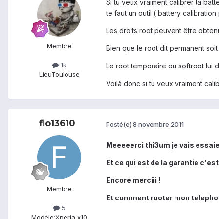
Si tu veux vraiment calibrer ta batt
te faut un outil ( battery calibrati
Les droits root peuvent être obte
Membre
Bien que le root dit permanent soit 
1k
Le root temporaire ou softroot lui d
Lieu
Toulouse
Voilà donc si tu veux vraiment calibre
flo13610
Posté(e)
8 novembre 2011
Meeeeerci thi3um je vais essaier
Et ce qui est de la garantie c'est
Encore merciii !
Membre
Et comment rooter mon telephone a
5
Modèle:
Xperia x10