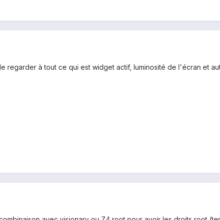
de regarder à tout ce qui est widget actif, luminosité de l'écran et a
 combinaison avec visionary ou Z4 root pour avoir les droits root (te