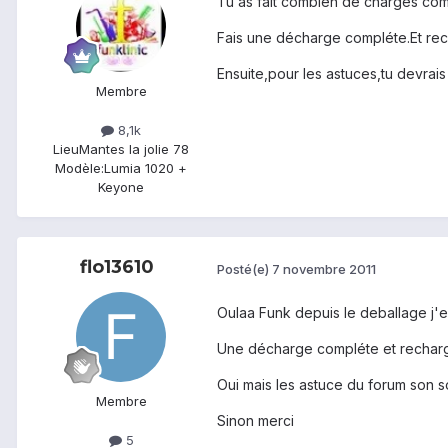
Tu as fait combien de charges com
Fais une décharge compléte.Et rech
Ensuite,pour les astuces,tu devrais tr
Membre
8,1k
Lieu
Mantes la jolie 78
Modèle:
Lumia 1020 +
Keyone
flo13610
Posté(e)
7 novembre 2011
Oulaa Funk depuis le deballage j'en
Une décharge compléte et recharge
Oui mais les astuce du forum son so
Membre
Sinon merci
5