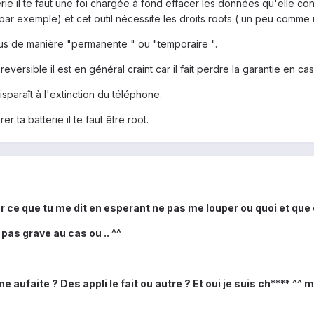
erie il te faut une foi chargée à fond effacer les données qu'elle cont
on par exemple) et cet outil nécessite les droits roots ( un peu comme
nus de manière "permanente " ou "temporaire ".
reversible il est en général craint car il fait perdre la garantie en c
isparaît à l'extinction du téléphone.
r ta batterie il te faut être root.
 ce que tu me dit en esperant ne pas me louper ou quoi et que c
 pas grave au cas ou .. ^^
ufaite ? Des appli le fait ou autre ? Et oui je suis ch**** ^^ m