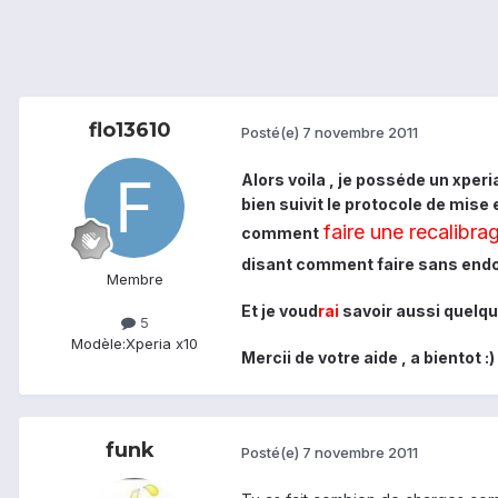
flo13610
Posté(e)
7 novembre 2011
Alors voila , je posséde un xperi
bien suivit le protocole de mis
faire une recalibrag
comment
disant comment faire sans end
Membre
Et je voud
rai
savoir aussi quelque
5
Modèle:
Xperia x10
Mercii de votre aide , a bientot :)
funk
Posté(e)
7 novembre 2011