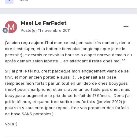
Mael Le FarFadet
Posté(e)
11 novembre 2011
j'ai bien reçu aujourd'hui mon xe est j'en suis trés content, rien a
dire il est super, et la batterie tiens plus longtemps que je ne le
pensait :) je devrais recevoir la housse a clapet noreve demain ou
aprés demain selon laposte ... en attendant il reste chez moi ^^
Si j'ai prit le tél nu, c'est parceque mon engagement viens de se
finir, et mon ancien portable aussi :( . Je pensait a la base
remplacer mon forfait par un tout en un idéo de chez bouygues
(neo4 pour smartphone) et ainsi avoir un portable pas cher, mais
bouygue a augmenter le prix de ce forfait de 17€/mois... Donc j'ai
prit le tél nue, et quand free sortira ses forfaits (janvier 2012) je
pourrais y souscrire (pour rappel, free vas proposer des forfaits
de base SANS portables.)
Voila :)