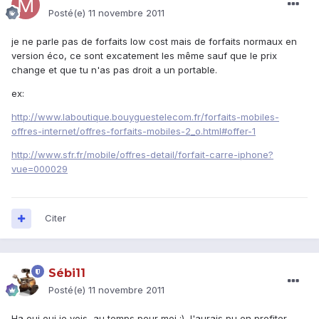
Posté(e)
11 novembre 2011
je ne parle pas de forfaits low cost mais de forfaits normaux en
version éco, ce sont excatement les même sauf que le prix
change et que tu n'as pas droit a un portable.
ex:
http://www.laboutique.bouyguestelecom.fr/forfaits-mobiles-
offres-internet/offres-forfaits-mobiles-2_o.html#offer-1
http://www.sfr.fr/mobile/offres-detail/forfait-carre-iphone?
vue=000029
Citer
Sébi11
Posté(e)
11 novembre 2011
Ha oui oui je vois, au temps pour moi :) J'aurais pu en profiter