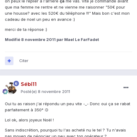
on peux le replier à l'arrière
ça
me vas. Vite je commande avant
que ma femme ne rentre et ne vienne me raisonner "50€ pour
une housse? avec les 520€ du téléphone !!!" Mais bon c'est mon
cadeau de noel un peu en avance :)
merci de ta réponse :)
Modifié
8 novembre 2011
par Mael Le FarFadet
Citer
Sébi11
Posté(e)
8 novembre 2011
Oui tu as raison j'ai répondu un peu vite -_- Donc oui ça se rabat
parfaitement à 350° :D
Lol ok, alors joyeux Noël !
Sans indiscrétion, pourquoi tu l'as acheté nu le tel ? Tu n'avais
pas moyen de négocier un peu avec ton opérateur ?