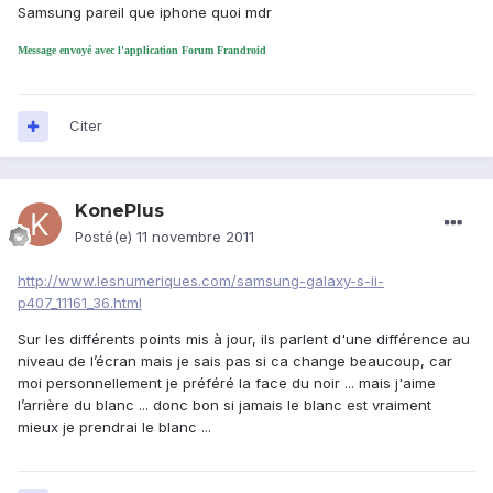
Samsung pareil que iphone quoi mdr
Message envoyé avec l'application Forum Frandroid
Citer
KonePlus
Posté(e)
11 novembre 2011
http://www.lesnumeriques.com/samsung-galaxy-s-ii-
p407_11161_36.html
Sur les différents points mis à jour, ils parlent d'une différence au
niveau de l’écran mais je sais pas si ca change beaucoup, car
moi personnellement je préféré la face du noir ... mais j'aime
l’arrière du blanc ... donc bon si jamais le blanc est vraiment
mieux je prendrai le blanc ...