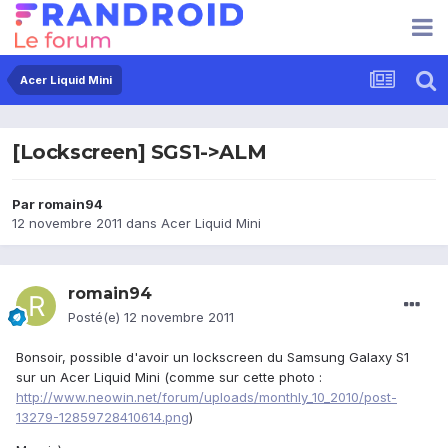
Acer Liquid Mini
[Lockscreen] SGS1->ALM
Par
romain94
12 novembre 2011
dans
Acer Liquid Mini
romain94
Posté(e)
12 novembre 2011
Bonsoir, possible d'avoir un lockscreen du Samsung Galaxy S1
sur un Acer Liquid Mini (comme sur cette photo :
http://www.neowin.net/forum/uploads/monthly_10_2010/post-
13279-12859728410614.png
)