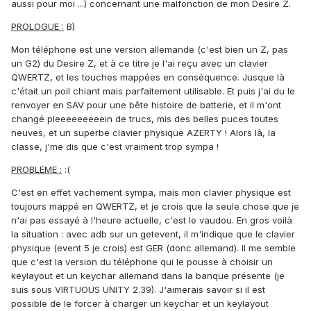
aussi pour moi ...) concernant une malfonction de mon Desire Z.
PROLOGUE :
B)
Mon téléphone est une version allemande (c'est bien un Z, pas
un G2) du Desire Z, et à ce titre je l'ai reçu avec un clavier
QWERTZ, et les touches mappées en conséquence. Jusque là
c'était un poil chiant mais parfaitement utilisable. Et puis j'ai du le
renvoyer en SAV pour une bête histoire de batterie, et il m'ont
changé pleeeeeeeeein de trucs, mis des belles puces toutes
neuves, et un superbe clavier physique AZERTY ! Alors là, la
classe, j'me dis que c'est vraiment trop sympa !
PROBLEME :
:(
C'est en effet vachement sympa, mais mon clavier physique est
toujours mappé en QWERTZ, et je crois que la seule chose que je
n'ai pas essayé à l'heure actuelle, c'est le vaudou. En gros voilà
la situation : avec adb sur un getevent, il m'indique que le clavier
physique (event 5 je crois) est GER (donc allemand). Il me semble
que c'est la version du téléphone qui le pousse à choisir un
keylayout et un keychar allemand dans la banque présente (je
suis sous VIRTUOUS UNITY 2.39). J'aimerais savoir si il est
possible de le forcer à charger un keychar et un keylayout