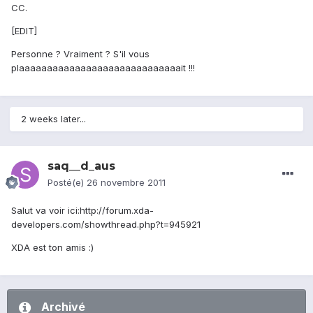
CC.
[EDIT]
Personne ? Vraiment ? S'il vous
plaaaaaaaaaaaaaaaaaaaaaaaaaaaaait !!!
2 weeks later...
saq__d_aus
Posté(e)
26 novembre 2011
Salut va voir ici:http://forum.xda-
developers.com/showthread.php?t=945921
XDA est ton amis :)
Archivé