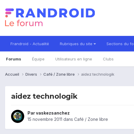
Frandroid - Actualité
Rubriques du site
Sections du f
Forums
Équipe
Utilisateurs en ligne
Clubs
Accueil
Divers
Café / Zone libre
aidez technologik
aidez technologik
Par
vaskezsanchez
15 novembre 2011
dans
Café / Zone libre