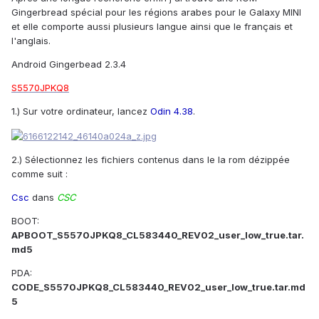
Gingerbread spécial pour les régions arabes pour le Galaxy MINI
et elle comporte aussi plusieurs langue ainsi que le français et
l'anglais.
Android Gingerbead 2.3.4
S5570JPKQ8
1.) Sur votre ordinateur, lancez
Odin 4.38
.
2.) Sélectionnez les fichiers contenus dans le la rom dézippée
comme suit :
Csc
dans
CSC
BOOT:
APBOOT_S5570JPKQ8_CL583440_REV02_user_low_true.tar.
md5
PDA:
CODE_S5570JPKQ8_CL583440_REV02_user_low_true.tar.md
5