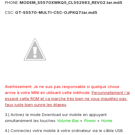
PHONE:
MODEM_S5570XWKQ5_CL552983_REV02.tar.md5
CSC:
GT-S5570-MULTI-CSC-OJPKQ7.tar.md5
Avertissement: Je ne suis pas responsable si quelque chose
arrive à votre MINI en utilisant cette méthode.
Personnellement j'ai
essayé cette ROM et ça marche très bien ne vous inquiétez pas,
faux juste bien suivre les étapes
.
3.) Activez le mode Download sur mobile en appuyant
simultanément les touches
Volume Bas
+
Power
+
Home
4.) Connectez votre mobile à votre ordinateur via le câble USB.