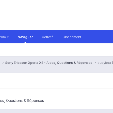
orum
Naviguer
Activité
Classement
8
Sony Ericsson Xperia X8 - Aides, Questions & Réponses
busybox (
des, Questions & Réponses