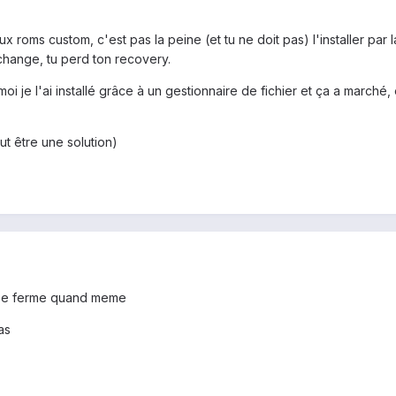
x roms custom, c'est pas la peine (et tu ne doit pas) l'installer par 
 change, tu perd ton recovery.
 moi je l'ai installé grâce à un gestionnaire de fichier et ça a march
ut être une solution)
il se ferme quand meme
as