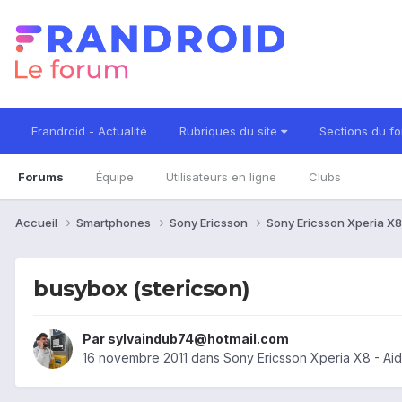
Frandroid - Actualité
Rubriques du site
Sections du f
Forums
Équipe
Utilisateurs en ligne
Clubs
Accueil
Smartphones
Sony Ericsson
Sony Ericsson Xperia X
busybox (stericson)
Par
sylvaindub74@hotmail.com
16 novembre 2011
dans
Sony Ericsson Xperia X8 - Ai