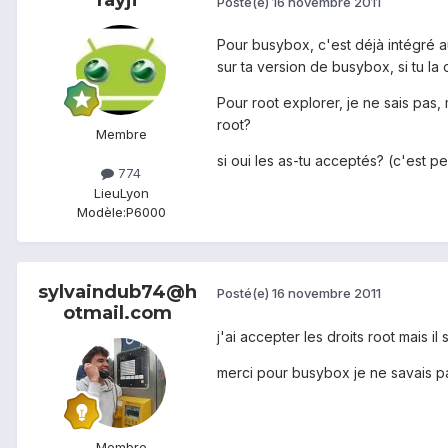
rayji
Posté(e)
16 novembre 2011
Pour busybox, c'est déjà intégré au
sur ta version de busybox, si tu la
Pour root explorer, je ne sais pas,
root?
Membre
si oui les as-tu acceptés? (c'est pe
774
Lieu
Lyon
Modèle:
P6000
sylvaindub74@h
Posté(e)
16 novembre 2011
otmail.com
j'ai accepter les droits root mais 
merci pour busybox je ne savais p
Membre