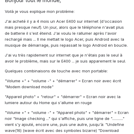
Bonjour tout le monde,
Voilà je vous explique mon problème:
J'ai acheté il y a 4 mois un Acer E400 sur internet (d'occasion
mais presque neuf). Un jour, alors que le téléphone n'avait plus
de batterie il s'est éteind. J'ai voulu le rallumer après l'avoir
rechargé mais ... Il me mettait le logo Acer, puis Android avec la
musique de démarrage, puis repassait le logo Android en boucle.
J'ai vu très rapidement sur internet que je n'étais pas le seul à
avoir le problème, mais sur le E400 ... je suis apparement le seul.
Quelques combinaisons de touche avec mon portable:
"Volume +" + "volume -" + "démarrer" = Ecran noir avec écrit
"Modem download mode"
"Appareil photo" + "retour" + "démarrer" = Ecran noir avec la
lumiere autour du Home qui s'allume en rouge
"Volume +" + "volume -" + "Appareil photo" + "démarrer" = Ecran
noir "Image checking ..." qui s'affiche, puis une ligne de "............"
vient s'y ajouté, encore une, puis une autre, jusqu'à: "Undefine
wave(16) (wave écrit avec des symboles bizarre) "Download