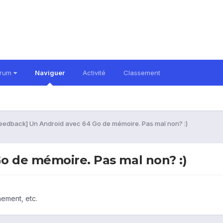
orum
Naviguer
Activité
Classement
eedback] Un Android avec 64 Go de mémoire. Pas mal non? :)
o de mémoire. Pas mal non? :)
nement, etc.