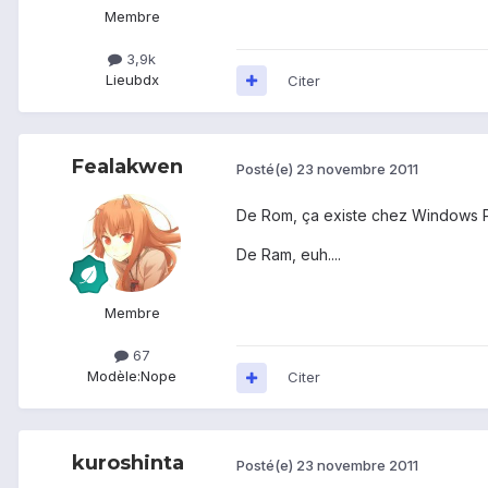
Membre
3,9k
Lieu
bdx
Citer
Fealakwen
Posté(e)
23 novembre 2011
De Rom, ça existe chez Windows 
De Ram, euh....
Membre
67
Modèle:
Nope
Citer
kuroshinta
Posté(e)
23 novembre 2011