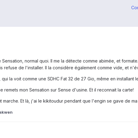
Co
le Sensation, normal quoi. Il me la détecte comme abimée, et formate.
ais refuse de l'installer. Il la considère également comme vide, et n'év
, qui la voit comme une SDHC Fat 32 de 27 Gio, même en installant le
 je remets mon Sensation sur Sense d'usine. Et il reconnait la carte!
ut marche. Et là, j'ai le kikitoudur pendant que l'engin se gave de m
lakwen