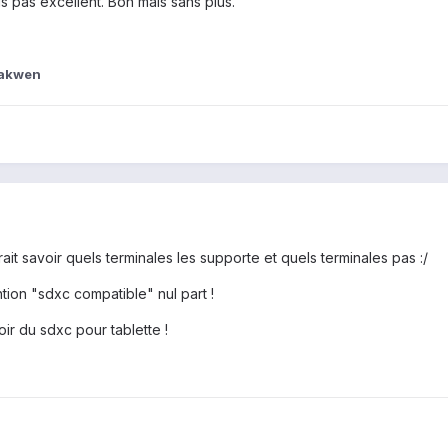
is pas excellent. Bon mais sans plus.
lakwen
ait savoir quels terminales les supporte et quels terminales pas :/
tion "sdxc compatible" nul part !
oir du sdxc pour tablette !