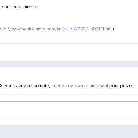
 allé on recommence
http://www.bestofmicro.com/actualite/26297-SDXC.html
)
. Si vous avez un compte,
connectez-vous maintenant
pour poster.