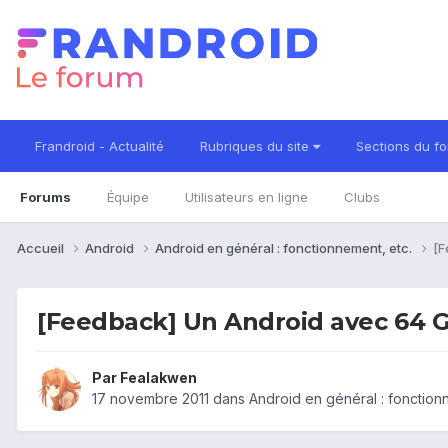
Frandroid - Actualité
Rubriques du site
Sections du f
Forums
Équipe
Utilisateurs en ligne
Clubs
Accueil
Android
Android en général : fonctionnement, etc.
[F
[Feedback] Un Android avec 64 G
Par
Fealakwen
17 novembre 2011
dans
Android en général : fonction