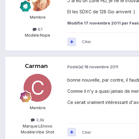
J'ai eu un Zune HD, je ne le trouva
Et les SDXC de 128 Gio arrivent :)
Membre
Modifié
17 novembre 2011
par Fea
67
Modèle:
Nope
Citer
Carman
Posté(e)
18 novembre 2011
bonne nouvelle, par contre, il faudr
Comme il n'y a quasi jamais de men
Ce serait vraiment intéressant d'av
Membre
3,9k
Marque:
LEnovo
Modèle:
Vibe Shot
Citer