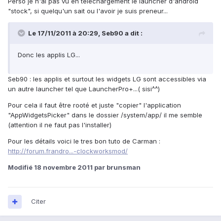
Perso je n'ai pas vu en téléchargement le launcher d'android
"stock", si quelqu'un sait ou l'avoir je suis preneur...
Le 17/11/2011 à 20:29, Seb90 a dit :
Donc les applis LG...
Seb90 : les applis et surtout les widgets LG sont accessibles via
un autre launcher tel que LauncherPro+...( sisi^^)
Pour cela il faut être rooté et juste "copier" l'application
"AppWidgetsPicker" dans le dossier /system/app/ il me semble
(attention il ne faut pas l'installer)
Pour les détails voici le tres bon tuto de Carman :
http://forum.frandro...-clockworksmod/
Modifié
18 novembre 2011
par brunsman
Citer