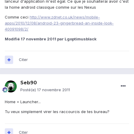
lanceur d'application m'est égal. Ce que je souhaiterai avoir c'est
la home android classique comme sur les Nexus
Comme ceci
http://www.zdnet.co.uk/news/mobile-
apps/2010/12/08/android-23-gingerbread-an-inside-look-
40091098/2/
Modifié
17 novembre 2011
par Lgoptimusblack
Citer
Seb90
Posté(e)
17 novembre 2011
Home = Launcher...
Tu veux simplement virer les raccourcis de tes bureau?
Citer