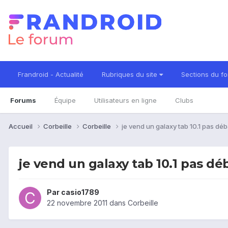
Frandroid - Actualité
Rubriques du site
Sections du f
Forums
Équipe
Utilisateurs en ligne
Clubs
Accueil
Corbeille
Corbeille
je vend un galaxy tab 10.1 pas déb
je vend un galaxy tab 10.1 pas dé
Par
casio1789
22 novembre 2011
dans
Corbeille