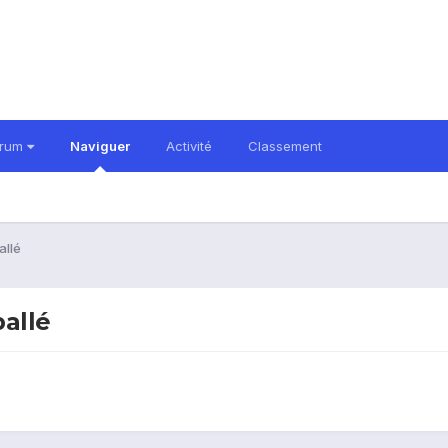
orum
Naviguer
Activité
Classement
allé
ballé