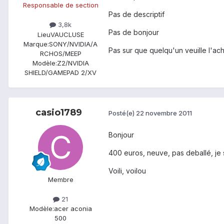
Responsable de section
Pas de descriptif
3,8k
Pas de bonjour
Lieu
VAUCLUSE
Marque:
SONY/NVIDIA/A
Pas sur que quelqu'un veuille l'ach
RCHOS/MEEP
Modèle:
Z2/NVIDIA
SHIELD/GAMEPAD 2/XV
casio1789
Posté(e)
22 novembre 2011
Bonjour
400 euros, neuve, pas deballé, je s
Voili, voilou
Membre
21
Modèle:
acer aconia
500