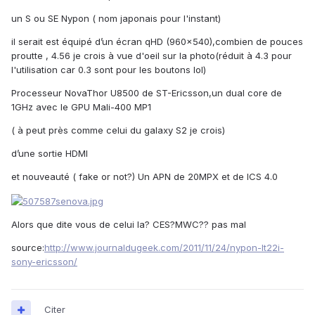
un S ou SE Nypon ( nom japonais pour l'instant)
il serait est équipé d’un écran qHD (960×540),combien de pouces
proutte , 4.56 je crois à vue d'oeil sur la photo(réduit à 4.3 pour
l'utilisation car 0.3 sont pour les boutons lol)
Processeur NovaThor U8500 de ST-Ericsson,un dual core de
1GHz avec le GPU Mali-400 MP1
( à peut près comme celui du galaxy S2 je crois)
d’une sortie HDMI
et nouveauté ( fake or not?) Un APN de 20MPX et de ICS 4.0
Alors que dite vous de celui la? CES?MWC?? pas mal
source:
http://www.journaldugeek.com/2011/11/24/nypon-lt22i-
sony-ericsson/
Citer