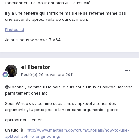
fonctionner, J'ai pourtant bien JRE d'installé
Il y a une fenetre qui s'affiche mais elle se referme meme pas
une seconde apres, voila ce qui est incsrit
Photos ici
Je suis sous windows 7 x64
el liberator
Posté(e)
26 novembre 2011
@Apashe , comme tu le sais je suis sous Linux et apktool marche
parfaitement chez moi.
Sous Windows , comme sous Linux , apktool attends des
arguments , tu peux pas le lancer sans arguments , genre
apktool.bat + enter
un tuto là :
http://www.madteam.co/forum/tutorials/how-to-use-
apktool-apk-re-engineering/