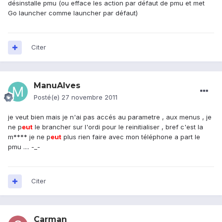
désinstalle pmu (ou efface les action par défaut de pmu et met
Go launcher comme launcher par défaut)
Citer
ManuAlves
Posté(e)
27 novembre 2011
je veut bien mais je n'ai pas accés au parametre , aux menus , je
ne p
eu
t
le brancher sur l'ordi pour le reinitialiser , bref c'est la
m**** je ne p
eu
t
plus rien faire avec mon téléphone a part le
pmu .... -_-
Citer
Carman