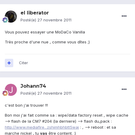
el liberator
Posté(e)
27 novembre 2011
Vous pouvez essayer une MoDaCo Vanilla
Très proche d'une nue , comme vous dîtes ;)
Citer
Johann74
Posté(e)
27 novembre 2011
c'est bon j'ai trouver !!!
Bon moi j'ai fait comme sa : wipe/data factory reset , wipe cache
--> flash de la CM7 #204 (la derniere) --> flash du,pack :
http://www.mediafire...zshimhbhbtt5waj
: , --> reboot : et sa
marche nickel , tu
vas
être content. :)