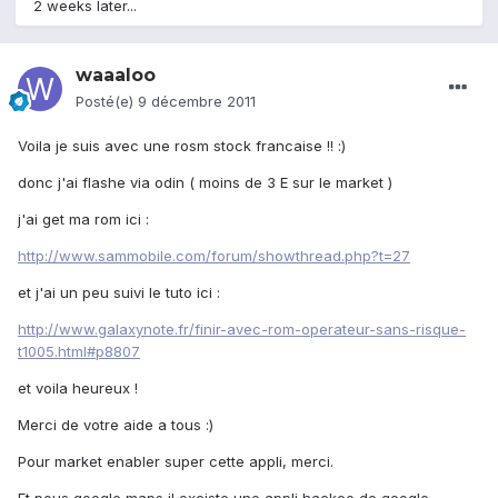
2 weeks later...
waaaloo
Posté(e)
9 décembre 2011
Voila je suis avec une rosm stock francaise !! :)
donc j'ai flashe via odin ( moins de 3 E sur le market )
j'ai get ma rom ici :
http://www.sammobile.com/forum/showthread.php?t=27
et j'ai un peu suivi le tuto ici :
http://www.galaxynote.fr/finir-avec-rom-operateur-sans-risque-
t1005.html#p8807
et voila heureux !
Merci de votre aide a tous :)
Pour market enabler super cette appli, merci.